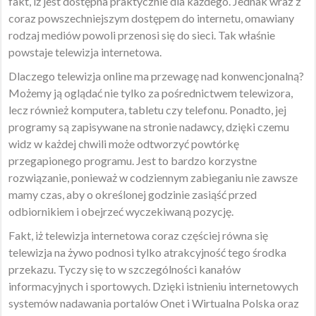
fakt, iż jest dostępna praktycznie dla każdego. Jednak wraz z
coraz powszechniejszym dostępem do internetu, omawiany
rodzaj mediów powoli przenosi się do sieci. Tak właśnie
powstaje telewizja internetowa.
Dlaczego telewizja online ma przewagę nad konwencjonalną?
Możemy ją oglądać nie tylko za pośrednictwem telewizora,
lecz również komputera, tabletu czy telefonu. Ponadto, jej
programy są zapisywane na stronie nadawcy, dzięki czemu
widz w każdej chwili może odtworzyć powtórkę
przegapionego programu. Jest to bardzo korzystne
rozwiązanie, ponieważ w codziennym zabieganiu nie zawsze
mamy czas, aby o określonej godzinie zasiąść przed
odbiornikiem i obejrzeć wyczekiwaną pozycję.
Fakt, iż telewizja internetowa coraz częściej równa się
telewizja na żywo podnosi tylko atrakcyjność tego środka
przekazu. Tyczy się to w szczególności kanałów
informacyjnych i sportowych. Dzięki istnieniu internetowych
systemów nadawania portalów Onet i Wirtualna Polska oraz