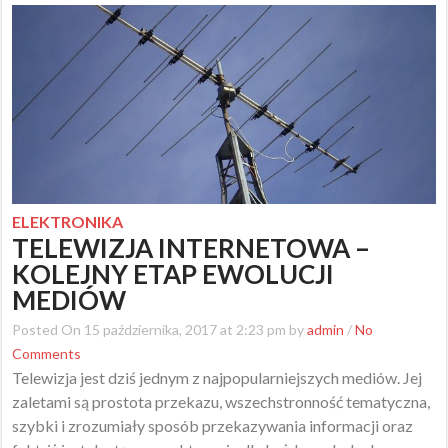
ELEKTRONIKA
TELEWIZJA INTERNETOWA –
KOLEJNY ETAP EWOLUCJI
MEDIÓW
Posted On 15 października, 2017 at 2:23 pm by
admin
/
No
Comments
Telewizja jest dziś jednym z najpopularniejszych mediów. Jej
zaletami są prostota przekazu, wszechstronność tematyczna,
szybki i zrozumiały sposób przekazywania informacji oraz