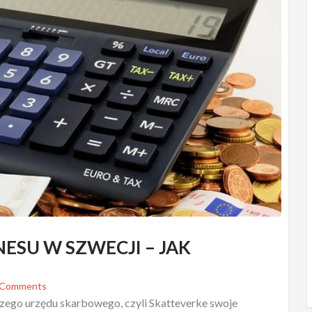
ESU W SZWECJI – JAK
 Comments
zego urzędu skarbowego, czyli Skatteverke swoje