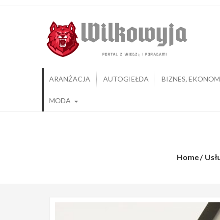
Skip
Wil
KolePo
to
content
ARANŻACJA
AUTOGIEŁDA
BIZNES, EKONOM
MODA
Roczne ro
Home
Usłu