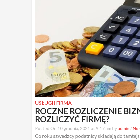
USŁUGI I FIRMA
ROCZNE ROZLICZENIE BIZN
ROZLICZYĆ FIRMĘ?
Posted On 10 grudnia, 2021 at 9:17 am by
admin
/
No
Co roku szwedzcy podatnicy składają do tamtejs