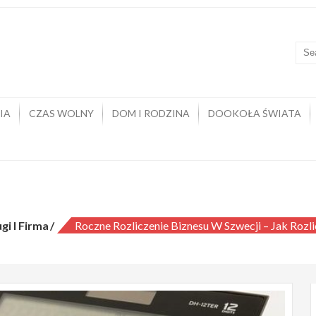
kowyja
rtal z wiedzą i poradami
IA
CZAS WOLNY
DOM I RODZINA
DOOKOŁA ŚWIATA
zliczenie biznesu w Szwecji – jak rozlic
gi I Firma
Roczne Rozliczenie Biznesu W Szwecji – Jak Rozl