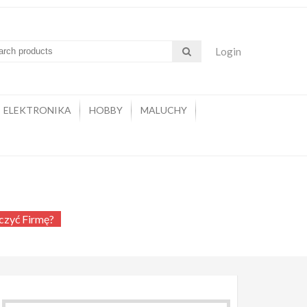
Login
ELEKTRONIKA
HOBBY
MALUCHY
zyć firmę?
iczyć Firmę?