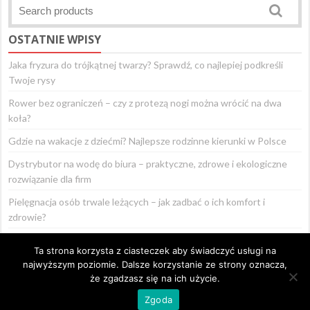
OSTATNIE WPISY
Jaka fryzura do trójkątnej twarzy? Sprawdź, co najlepiej podkreśli
Twoje rysy
Rower bez ograniczeń – czy z protezą nogi można wrócić na dwa
koła?
Gdzie na wakacje z dziećmi? Najlepsze rodzinne kierunki w Polsce
Dystrybutor na wodę do biura – praktyczne, zdrowe i ekologiczne
rozwiązanie dla firm
Pielęgnacja osób trwale leżących – jak zadbać o ich komfort i
zdrowie?
Ta strona korzysta z ciasteczek aby świadczyć usługi na
najwyższym poziomie. Dalsze korzystanie ze strony oznacza,
że zgadzasz się na ich użycie.
© 2026 Wilkowyja - WordPress Theme :
AccessPress Store
Zgoda