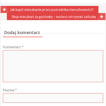
Nawigacja
Jak kupić mieszkanie przez pośrednika nieruchomości?
wpisu
Skup mieszkań za gotówkę – możesz otrzymać zaliczkę
Dodaj komentarz
Komentarz
*
Nazwa
*