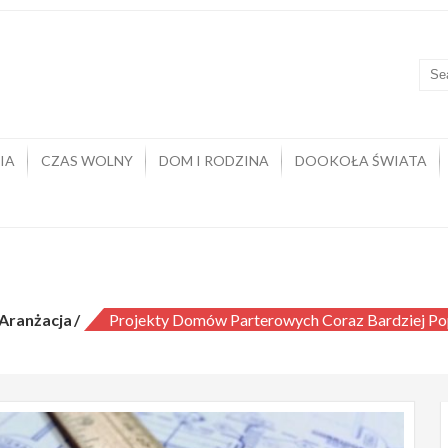
kowyja
rtal z wiedzą i poradami
IA
CZAS WOLNY
DOM I RODZINA
DOOKOŁA ŚWIATA
y domów parterowych coraz bardziej p
Aranżacja
Projekty Domów Parterowych Coraz Bardziej Po