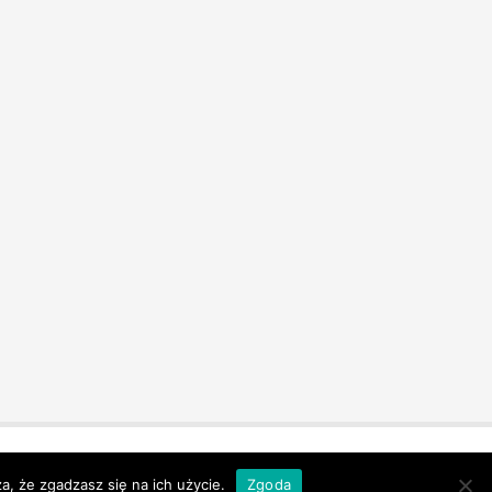
a, że zgadzasz się na ich użycie.
Zgoda