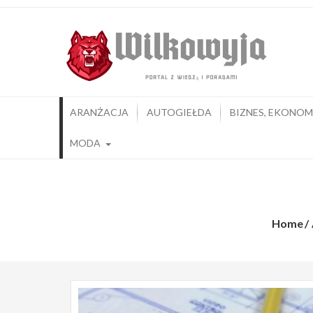
Skip
Wil
KolePo
to
content
ARANŻACJA
AUTOGIEŁDA
BIZNES, EKONOM
MODA
Projekt
Home