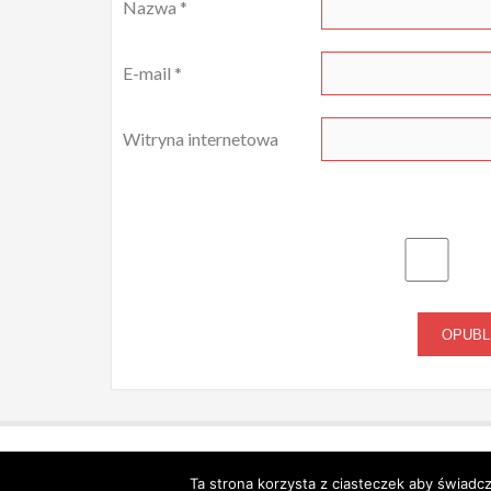
Nazwa
*
E-mail
*
Witryna internetowa
© 2026 Wilkowyja - WordPress Theme :
AccessPress Store
Ta strona korzysta z ciasteczek aby świadc