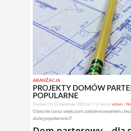
ARANŻACJA
PROJEKTY DOMÓW PARTE
POPULARNE
Posted On 15 kwietnia, 2020 at 7:17 am by
admin
/
No
Obecnie coraz większym zainteresowaniem ciesz
dużej popularności?
Dom parterowy – dla si