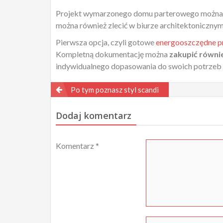
Projekt wymarzonego domu parterowego można k
można również zlecić w biurze architektonicznym
Pierwsza opcja, czyli gotowe
energooszczędne p
Kompletną dokumentację można
zakupić równie
indywidualnego dopasowania do swoich potrzeb cz
Nawigacja
Po tym poznasz styl scandi
wpisu
Dodaj komentarz
Komentarz
*