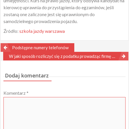
umiejętności. Kurs na prawo jazdy, który odbywa kandydat na
kierowcę uprawnia do przystąpienia do egzaminów, jeśli
zostaną one zaliczone jest się uprawnionym do
samodzielnego prowadzenia pojazdu.
Źródło:
szkoła jazdy warszawa
Nawigacja
Podstępne numery telefonów
wpisu
W jaki sposób rozliczyć się z podatku prowadząc firmę w Norwegii?
Dodaj komentarz
Komentarz
*