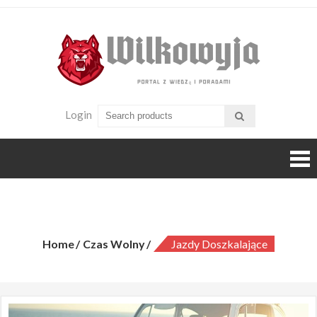
Skip
to
content
Wilko
KolePorta
z wiedzą i
poradami
Login
Jazdy doszkalające
Home
Czas Wolny
Jazdy Doszkalające